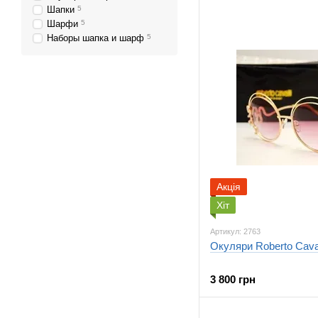
Шапки
5
Шарфи
5
Наборы шапка и шарф
5
Акція
Хіт
Артикул: 2763
Окуляри Roberto Caval
3 800 грн