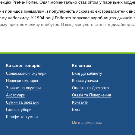
олекцію Pret-a-Porter. Одяг моментально стає хітом у паризьких модн
ми прийшов мінімалізм, і популярність яскравих екстравагантних в
му небосхилу. У 1994 році Роберто запускає виробництво джинсів з
у приголомшливу прибуток. В кінці минулого століття дизайнер засну
оберто Каваллі виходить взуття, парфуми та аксесуари. Окуляри Ro
илістичним рішенням і ідеального якості матеріалів. Дизайнер над
ементи. Оптику Roberto Cavalli вибирають як витончені леді, серйоз
ду:
Сонцезахисні окуляри Roberto Cavalli
|
Жіночі окуляри Roberto Ca
Каталог товарів
Клієнтам
Сонцезахисні окуляри
Вхід до кабінету
Новинки окулярів
Користувачам
Знижки на окуляри
Оплата та Доставка
Аксесуари
Обмін та Повернення
Сумки та рюкзаки
Контакти
Головні убори
Блог
Шарфи та хустки
Ми в соцмережах