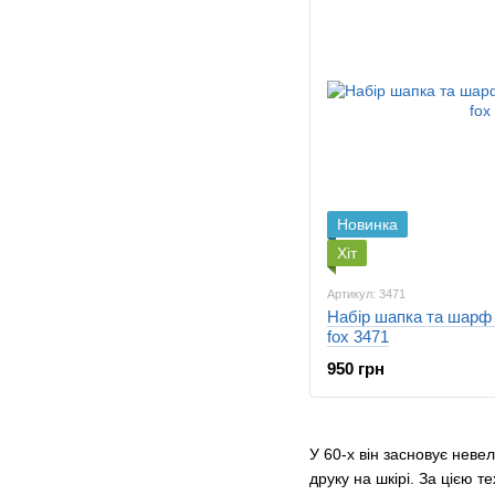
Новинка
Хіт
Артикул: 3471
Набір шапка та шарф 
fox 3471
950 грн
У 60-х він засновує неве
друку на шкірі. За цією 