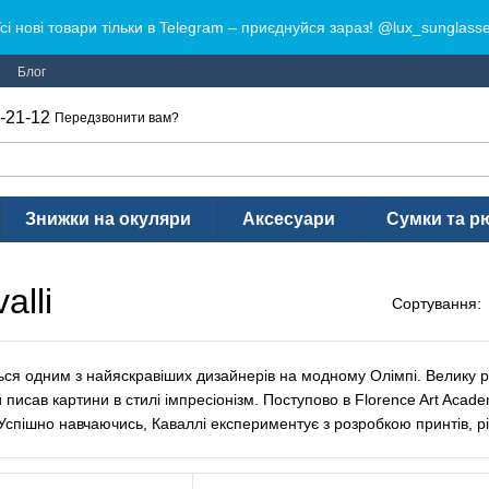
сі нові товари тільки в Telegram – приєднуйся зараз! @lux_sunglass
Блог
-21-12
Передзвонити вам?
Знижки на окуляри
Аксесуари
Сумки та р
alli
Сортування:
ься одним з найяскравіших дизайнерів на модному Олімпі. Велику ро
й писав картини в стилі імпресіонізм. Поступово в Florence Art Acad
 Успішно навчаючись, Каваллі експериментує з розробкою принтів, р