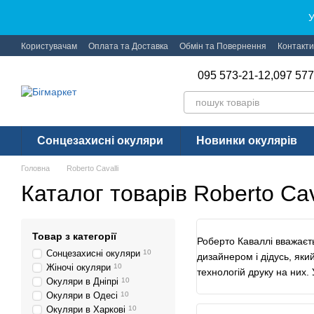
Перейти до основного контенту
У
Користувачам
Оплата та Доставка
Обмін та Повернення
Контакти
095 573-21-12,
097 577
Сонцезахисні окуляри
Новинки окулярів
Головна
Roberto Cavalli
Каталог товарів Roberto Cav
Товар з категорії
Роберто Каваллі вважаєт
Сонцезахисні окуляри
10
дизайнером і дідусь, яки
Жіночі окуляри
10
технологій друку на них.
Окуляри в Дніпрі
10
Окуляри в Одесі
10
Окуляри в Харкові
10