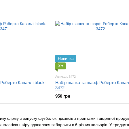
Новинка
Хіт
Артикул: 3472
Роберто Каваллі black-
Набір шапка та шарф Роберто Кавалл
3472
950 грн
лику фірму з випуску футболок, джинсів з принтами і шкіряної проду
технологією шкіру вдавалося забарвити в 6 різних кольорів. У тридц