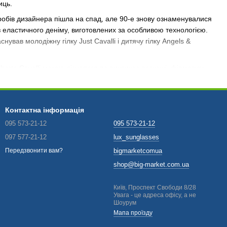
иць.
иробів дизайнера пішла на спад, але 90-е знову ознаменувалися
 еластичного деніму, виготовлених за особливою технологією.
вав молодіжну гілку Just Cavalli і дитячу гілку Angels &
berto Cavalli можна дізнатися по викликає розкоші, фірмовим
ихається природою, тому дуже часто на його аксесуарах
ні бізнесмени, так і безтурботна молодь.
valli
Контактна інформація
095 573-21-12
095 573-21-12
097 577-21-12
lux_sunglasses
bigmarketcomua
Передзвонити вам?
shop@big-market.com.ua
Київ, Проспект Свободи 8/28
Увага - це адреса офісу, а не
Шоурум
Мапа проїзду