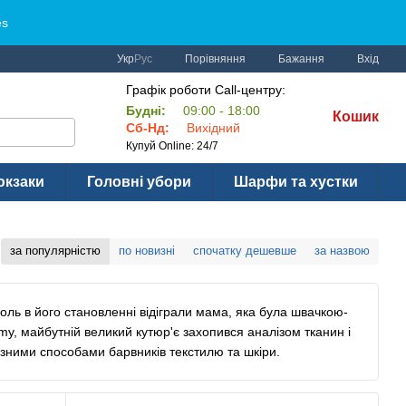
es
Порівняння
Укр
Рус
Бажання
Вхід
Графік роботи Call-центру:
Будні:
09:00 - 18:00
Кошик
Сб-Нд:
Вихідний
Купуй Online: 24/7
юкзаки
Головні убори
Шарфи та хустки
за популярністю
по новизні
спочатку дешевше
за назвою
ль в його становленні відіграли мама, яка була швачкою-
emy, майбутній великий кутюр'є захопився аналізом тканин і
ізними способами барвників текстилю та шкіри.