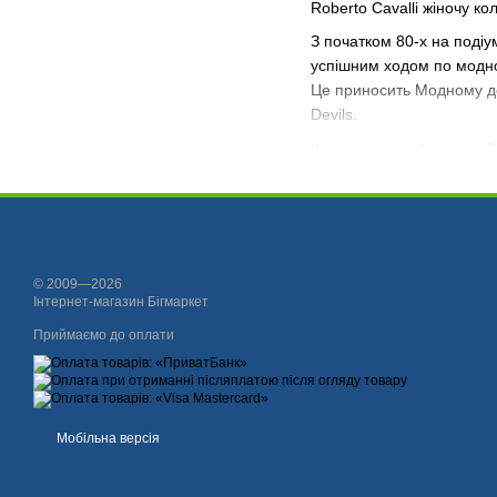
Roberto Cavalli жіночу к
З початком 80-х на подіу
успішним ходом по модно
Це приносить Модному дом
Devils.
Крім одягу під брендом Р
принтам, оригінальним ст
присутні анімалістичні ел
Супутні категорії брен
© 2009—2026
Інтернет-магазин Бігмаркет
Приймаємо до оплати
Мобільна версія