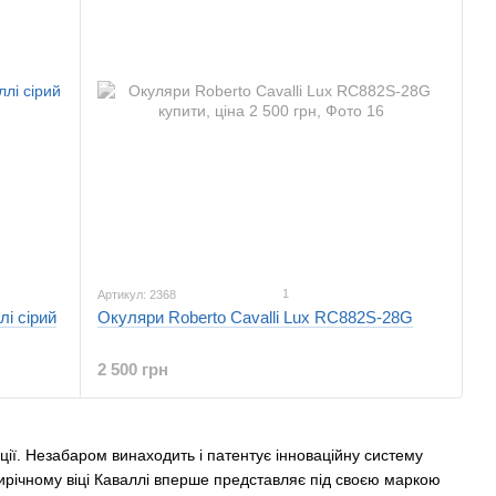
1
Артикул: 2368
і сірий
Окуляри Roberto Cavalli Lux RC882S-28G
2 500 грн
кції. Незабаром винаходить і патентує інноваційну систему
ятирічному віці Каваллі вперше представляє під своєю маркою