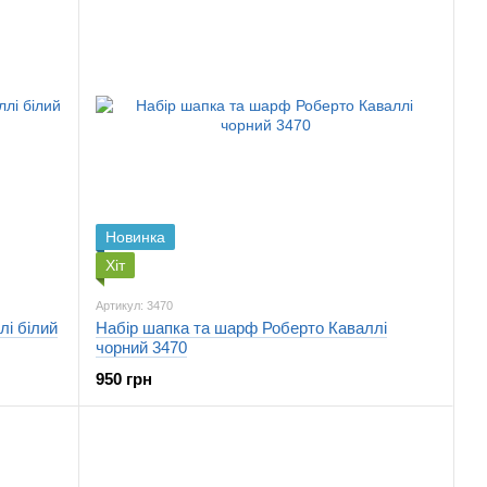
Новинка
Хіт
Артикул: 3470
лі білий
Набір шапка та шарф Роберто Каваллі
чорний 3470
950 грн