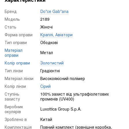
Бренд
Do*ce Gab*ana
Модель
2189
Стать
Жіночі
Форма оправи
Краплі, Авіатори
Тип оправи
Ободкові
Матеріал
Метал
оправи
Колір оправи
Золотистий
Тип лінзи
Градієнтні
Матеріал лінзи
Високоякісний полімер
Колір лінзи
Сірий
Ступінь
100% захист від ультрафіолетових
захисту
променів (UV400)
Виробник
Luxottica Group S.p.A.
окулярів
Зроблено в
Китай
Комплектація
Повний комплект (зовнішня коробка,