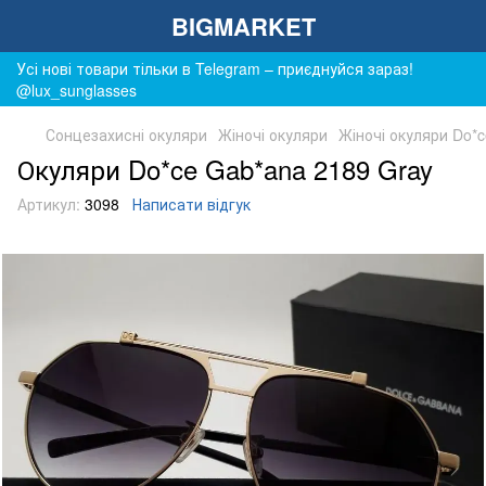
BIGMARKET
Усі нові товари тільки в Telegram – приєднуйся зараз!
@lux_sunglasses
Сонцезахисні окуляри
Жіночі окуляри
Жіночі окуляри Do*
Окуляри Do*ce Gab*ana 2189 Gray
Артикул:
3098
Написати відгук