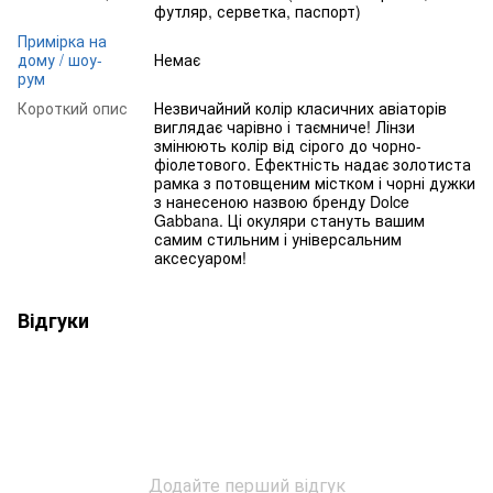
футляр, серветка, паспорт)
Примірка на
дому / шоу-
Немає
рум
Короткий опис
Незвичайний колір класичних авіаторів
виглядає чарівно і таємниче! Лінзи
змінюють колір від сірого до чорно-
фіолетового. Ефектність надає золотиста
рамка з потовщеним містком і чорні дужки
з нанесеною назвою бренду Dolce
Gabbana. Ці окуляри стануть вашим
самим стильним і універсальним
аксесуаром!
Відгуки
Додайте перший відгук