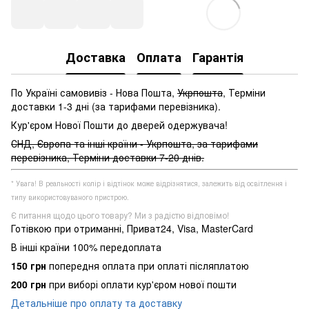
Доставка
Оплата
Гарантія
По Україні самовивіз - Нова Пошта,
Укрпошта
, Терміни
доставки 1-3 дні (за тарифами перевізника).
Кур'єром Нової Пошти до дверей одержувача!
СНД, Європа та інші країни - Укрпошта, за тарифами
перевізника, Терміни доставки 7-20 днів.
* Увага! В реальності колір і відтінок може відрізнятися, залежить від освітлення і
типу використовуваного пристрою.
Є питання щодо цього товару? Ми з радістю відповімо!
Готівкою при отриманні, Приват24, Visa, MasterCard
В інші країни 100% передоплата
150 грн
попередня оплата при оплаті післяплатою
200 грн
при виборі оплати кур'єром нової пошти
Детальніше про оплату та доставку