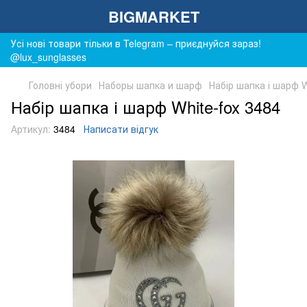
BIGMARKET
Усі нові товари тільки в Telegram – приєднуйся зараз!
@lux_sunglasses
Головні убори
Наборы шапка и шарф
Набір шапка і шарф W
Набір шапка і шарф White-fox 3484
Артикул:
3484
Написати відгук