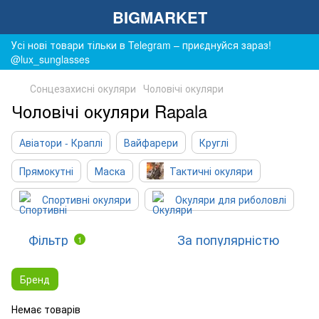
BIGMARKET
Усі нові товари тільки в Telegram – приєднуйся зараз!
@lux_sunglasses
Сонцезахисні окуляри
Чоловічі окуляри
Чоловічі окуляри Rapala
Авіатори - Краплі
Вайфарери
Круглі
Прямокутні
Маска
Тактичні окуляри
Спортивні окуляри
Окуляри для риболовлі
Фільтр
За популярністю
1
Бренд
Немає товарів