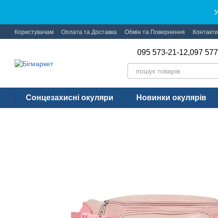
Перейти до основного контенту
У
Користувачам
Оплата та Доставка
Обмін та Повернення
Контакти
095 573-21-12,
097 577
Сонцезахисні окуляри
Новинки окулярів