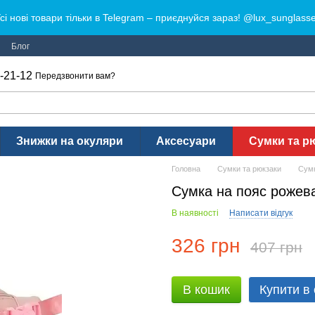
сі нові товари тільки в Telegram – приєднуйся зараз! @lux_sunglass
Блог
-21-12
Передзвонити вам?
Знижки на окуляри
Аксесуари
Сумки та р
Головна
Сумки та рюкзаки
Сум
Сумка на пояс рожев
В наявності
Написати відгук
326 грн
407 грн
В кошик
Купити в 