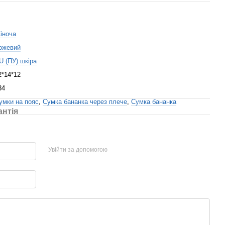
іноча
ожевий
U (ПУ) шкіра
2*14*12
34
умки на пояс
,
Сумка бананка через плече
,
Сумка бананка
антія
Увійти за допомогою