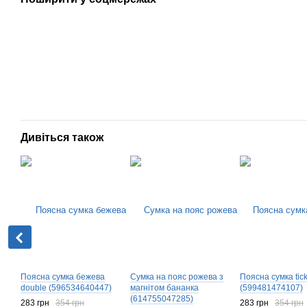
Дивіться також
Поясна сумка бежева
Сумка на пояс рожева з
Поясна сумка tick
double (596534640447)
магнітом бананка
(599481474107)
(614755047285)
283 грн
354 грн
283 грн
354 грн