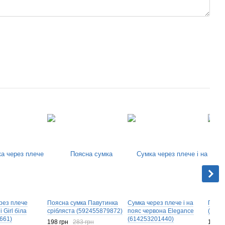
рез плече
Поясна сумка Павутинка
Сумка через плече і на
Поясн
 Girl біла
срібляста (592455879872)
пояс червона Elegance
(6152
661)
(614253201440)
198 грн
283 грн
173 г