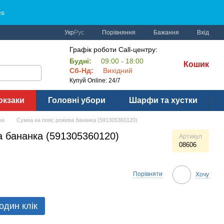
es
Порівняння
Укр
Рус
Бажання
Вхід
Графік роботи Call-центру:
Будні:
09:00 - 18:00
Кошик
Сб-Нд:
Вихідний
Купуй Online: 24/7
юкзаки
Головні убори
Шарфи та хустки
ки
Сумка на пояс рожева бананка (591305360120)
а бананка (591305360120)
Артикул
08606
Порівняти
Хочу
один клік