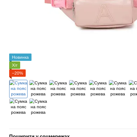
Новинка
Хіт
−20%
Поширити у соцмережах