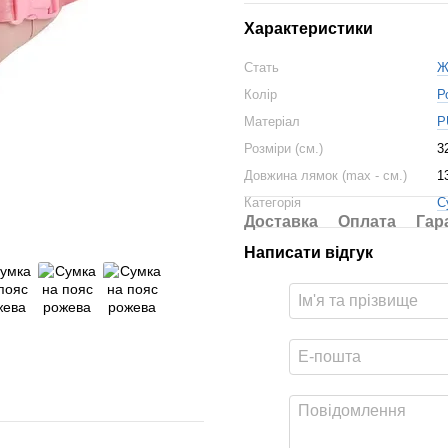
Характеристики
Стать
Ж
Колір
Р
Матеріал
P
Розміри (см.)
3
Довжина лямок (max - см.)
1
Категорія
С
Доставка
Оплата
Гар
Написати відгук