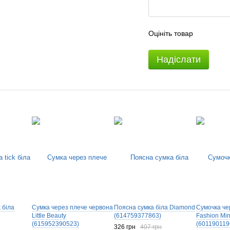
Оцініть товар
Надіслати
 біла
Сумка через плече червона
Поясна сумка біла Diamond
Cумочка че
Little Beauty
(614759377863)
Fashion Mini
(615952390523)
(601190119
326 грн
407 грн